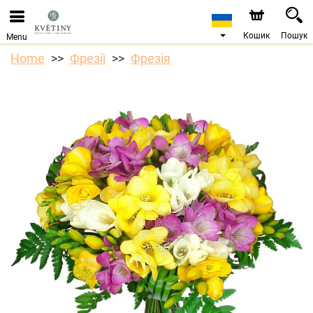
Ми приймаємо замовлення через наш інтернет-
магазин. Найближча можлива дата доставки —
10.08.2026 у зв’язку з відпусткою.
Кошик
Пошук
Menu
Home
Фрезії
Фрезія