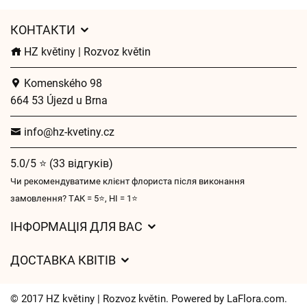
КОНТАКТИ
HZ květiny | Rozvoz květin
Komenského 98
664 53 Újezd u Brna
info@hz-kvetiny.cz
5.0/5 ⭐ (33 відгуків)
Чи рекомендуватиме клієнт флориста після виконання
замовлення? ТАК = 5⭐, НІ = 1⭐
ІНФОРМАЦІЯ ДЛЯ ВАС
Загальні умови ведення господарської діяльності
ДОСТАВКА КВІТІВ
Захист персональних даних
Вартість доставки
Час доставки квітів – огляд можливостей
© 2017 HZ květiny | Rozvoz květin. Powered by
LaFlora.com
.
Куди ми доставляємо квіти