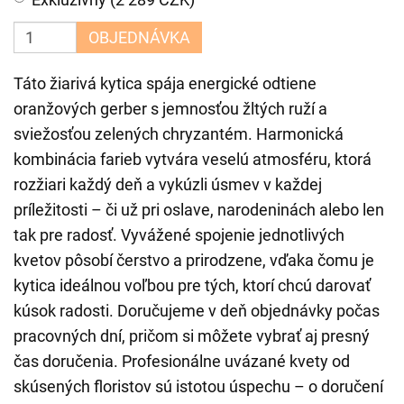
OBJEDNÁVKA
Táto žiarivá kytica spája energické odtiene
oranžových gerber s jemnosťou žltých ruží a
sviežosťou zelených chryzantém. Harmonická
kombinácia farieb vytvára veselú atmosféru, ktorá
rozžiari každý deň a vykúzli úsmev v každej
príležitosti – či už pri oslave, narodeninách alebo len
tak pre radosť. Vyvážené spojenie jednotlivých
kvetov pôsobí čerstvo a prirodzene, vďaka čomu je
kytica ideálnou voľbou pre tých, ktorí chcú darovať
kúsok radosti. Doručujeme v deň objednávky počas
pracovných dní, pričom si môžete vybrať aj presný
čas doručenia. Profesionálne uvázané kvety od
skúsených floristov sú istotou úspechu – o doručení