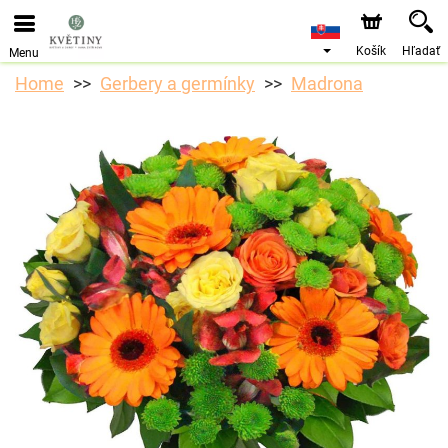
Objednávky prijímame prostredníctvom nášho e-shopu.
Najskorší možný termín doručenia je od 10.8.2026 z
dôvodu dovolenky.
Košík
Hľadať
Menu
Home
Gerbery a germínky
Madrona