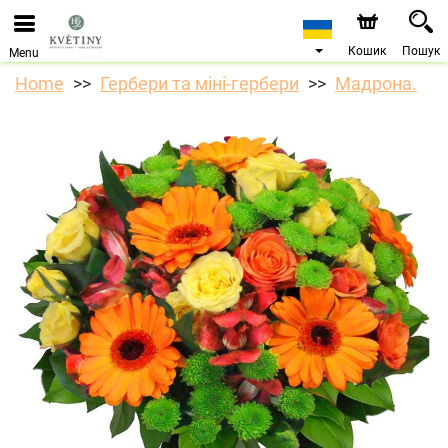
Ми приймаємо замовлення через наш інтернет-
магазин. Найближча можлива дата доставки —
10.08.2026 у зв’язку з відпусткою.
Кошик
Пошук
Menu
Home
Гербери та міні-гербери
Мадрона.