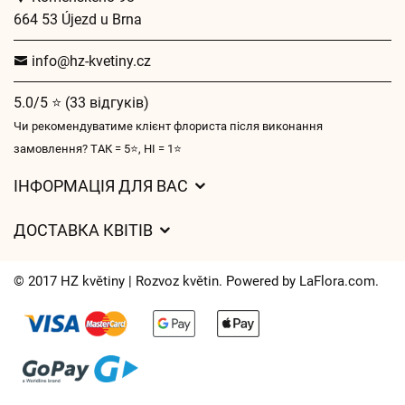
664 53 Újezd u Brna
info@hz-kvetiny.cz
5.0/5 ⭐ (33 відгуків)
Чи рекомендуватиме клієнт флориста після виконання
замовлення? ТАК = 5⭐, НІ = 1⭐
ІНФОРМАЦІЯ ДЛЯ ВАС
Загальні умови ведення господарської діяльності
ДОСТАВКА КВІТІВ
Захист персональних даних
Вартість доставки
Час доставки квітів – огляд можливостей
© 2017 HZ květiny | Rozvoz květin. Powered by
LaFlora.com
.
Куди ми доставляємо квіти
Файли cookie
Контакти