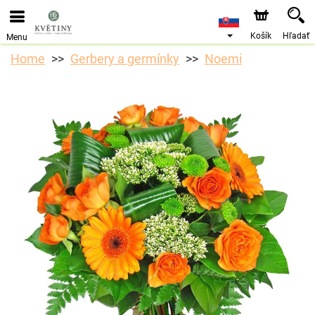
Objednávky prijímame prostredníctvom nášho e-shopu.
Najskorší možný termín doručenia je od 10.8.2026 z
dôvodu dovolenky.
Košík
Hľadať
Menu
Home
Gerbery a germínky
Noemi