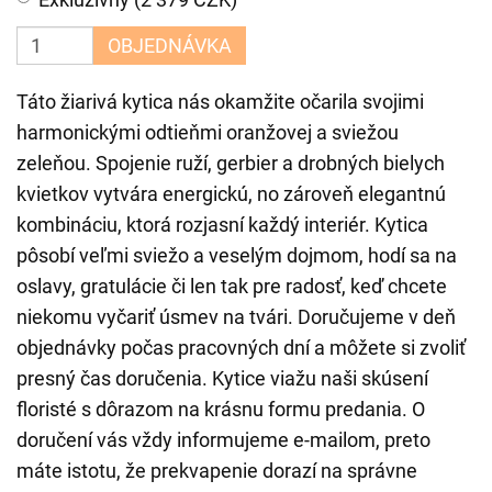
OBJEDNÁVKA
Táto žiarivá kytica nás okamžite očarila svojimi
harmonickými odtieňmi oranžovej a sviežou
zeleňou. Spojenie ruží, gerbier a drobných bielych
kvietkov vytvára energickú, no zároveň elegantnú
kombináciu, ktorá rozjasní každý interiér. Kytica
pôsobí veľmi sviežo a veselým dojmom, hodí sa na
oslavy, gratulácie či len tak pre radosť, keď chcete
niekomu vyčariť úsmev na tvári. Doručujeme v deň
objednávky počas pracovných dní a môžete si zvoliť
presný čas doručenia. Kytice viažu naši skúsení
floristé s dôrazom na krásnu formu predania. O
doručení vás vždy informujeme e-mailom, preto
máte istotu, že prekvapenie dorazí na správne