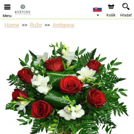
Objednávky prijímame prostredníctvom nášho e-shopu.
Najskorší možný termín doručenia je od 10.8.2026 z
dôvodu dovolenky.
Košík
Hľadať
Menu
Home
Ruže
Antigona