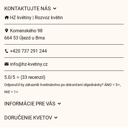
KONTAKTUJTE NÁS
HZ květiny | Rozvoz květin
Komenského 98
664 53 Újezd u Brna
+420 737 291 244
info@hz-kvetiny.cz
5.0/5 ⭐ (33 recenzií)
Odporučil by zákazník kvetinárstvo po dokončení objednávky? ÁNO = 5⭐,
NIE = 1⭐
INFORMÁCIE PRE VÁS
Všeobecné obchodné podmienky
DORUČENIE KVETOV
Ochrana osobných údajov
Poplatky za doručenie