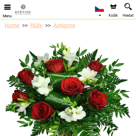
Objednávky přes e-shop přijímáme. Nejbližší možné
doručení je od 10.8.2026 z důvodu dovolené.
Košík
Hledat
Menu
Home
Růže
Antigone