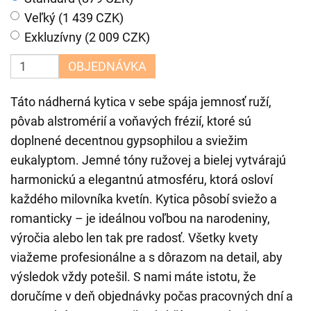
Veľký (1 439 CZK)
Exkluzívny (2 009 CZK)
OBJEDNÁVKA
Táto nádherná kytica v sebe spája jemnosť ruží,
pôvab alstromérií a voňavých frézií, ktoré sú
doplnené decentnou gypsophilou a sviežim
eukalyptom. Jemné tóny ružovej a bielej vytvárajú
harmonickú a elegantnú atmosféru, ktorá osloví
každého milovníka kvetín. Kytica pôsobí sviežo a
romanticky – je ideálnou voľbou na narodeniny,
výročia alebo len tak pre radosť. Všetky kvety
viažeme profesionálne a s dôrazom na detail, aby
výsledok vždy potešil. S nami máte istotu, že
doručíme v deň objednávky počas pracovných dní a