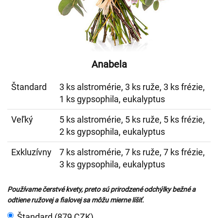
Anabela
Štandard
3 ks alstromérie, 3 ks ruže, 3 ks frézie,
1 ks gypsophila, eukalyptus
Veľký
5 ks alstromérie, 5 ks ruže, 5 ks frézie,
2 ks gypsophila, eukalyptus
Exkluzívny
7 ks alstromérie, 7 ks ruže, 7 ks frézie,
3 ks gypsophila, eukalyptus
Používame čerstvé kvety, preto sú prirodzené odchýlky bežné a
odtiene ružovej a fialovej sa môžu mierne líšiť.
Štandard (879 CZK)