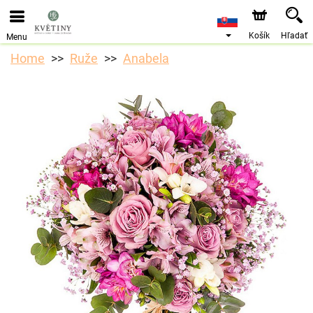
Objednávky prijímame prostredníctvom nášho e-shopu.
Najskorší možný termín doručenia je od 10.8.2026 z
dôvodu dovolenky.
Košík
Hľadať
Menu
Home
Ruže
Anabela