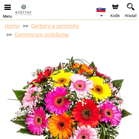
Objednávky prijímame prostredníctvom nášho e-shopu.
Najskorší možný termín doručenia je od 10.8.2026 z
dôvodu dovolenky.
Košík
Hľadať
Menu
Home
Gerbery a germínky
Germini pre potešenie