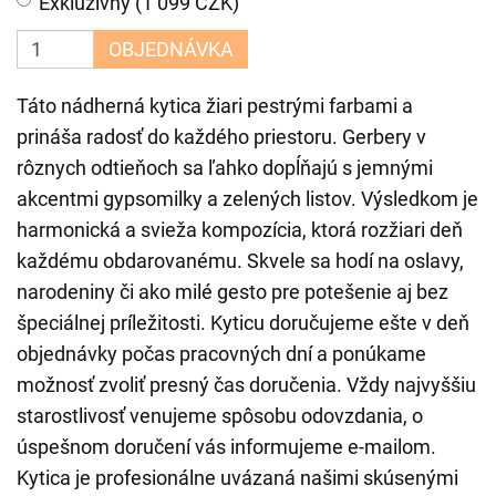
Exkluzívny (1 099 CZK)
OBJEDNÁVKA
Táto nádherná kytica žiari pestrými farbami a
prináša radosť do každého priestoru. Gerbery v
rôznych odtieňoch sa ľahko dopĺňajú s jemnými
akcentmi gypsomilky a zelených listov. Výsledkom je
harmonická a svieža kompozícia, ktorá rozžiari deň
každému obdarovanému. Skvele sa hodí na oslavy,
narodeniny či ako milé gesto pre potešenie aj bez
špeciálnej príležitosti. Kyticu doručujeme ešte v deň
objednávky počas pracovných dní a ponúkame
možnosť zvoliť presný čas doručenia. Vždy najvyššiu
starostlivosť venujeme spôsobu odovzdania, o
úspešnom doručení vás informujeme e-mailom.
Kytica je profesionálne uvázaná našimi skúsenými