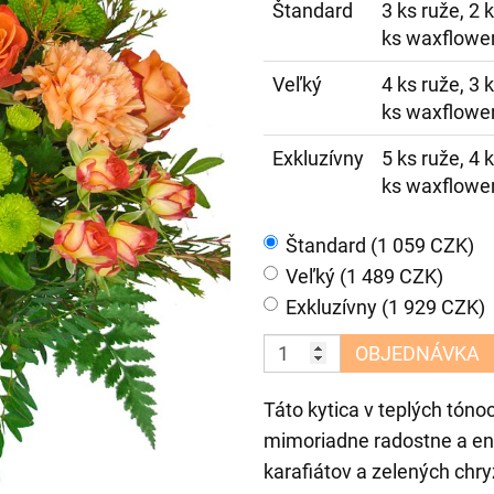
Štandard
3 ks ruže, 2 k
ks waxflower
Veľký
4 ks ruže, 3 k
ks waxflower
Exkluzívny
5 ks ruže, 4 k
ks waxflower
Štandard (1 059 CZK)
Veľký (1 489 CZK)
Exkluzívny (1 929 CZK)
OBJEDNÁVKA
Táto kytica v teplých tóno
mimoriadne radostne a ene
karafiátov a zelených chr