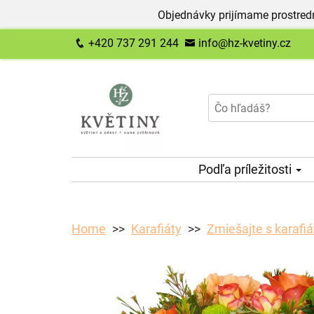
Objednávky prijímame prostred
+420 737 291 244
info@hz-kvetiny.cz
Podľa príležitosti
Home
Karafiáty
Zmiešajte s karafi