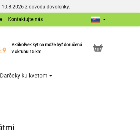
 10.8.2026 z dôvodu dovolenky.
e
|
Kontaktujte nás
Akákoľvek kytica môže byť doručená
Služba Click & Collect
v okruhu 15 km
Darčeky ku kvetom
átmi