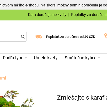
níctvom nášho e-shopu. Najskorší možný termín doručenia je od
Kam doručujeme kvety
|
Poplatky za doručeni
Vyberte si dátum doručenia
Poplatok za doručenie od 49 CZK
Podľa typu
Umelé kvety
Smútočné kytice
átmi
Zmiešajte s karafi