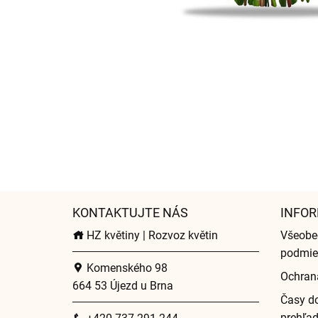
KONTAKTUJTE NÁS
INFOR
HZ květiny | Rozvoz květin
Všeobe
podmie
Komenského 98
Ochran
664 53 Újezd u Brna
Časy do
prehľa