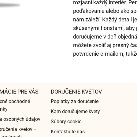
rozjasní každý interiér. P
poďakovanie alebo ako sp
nám záleží. Každý detail j
skúsenými floristami, aby 
doručujeme v deň objednáv
môžete zvoliť aj presný č
potvrdenie e-mailom, takže
MÁCIE PRE VÁS
DORUČENIE KVETOV
cné obchodné
Poplatky za doručenie
nky
Kam doručujeme kvety
a osobných údajov
Súbory cookie
ručenia kvetov –
Kontaktujte nás
d možností