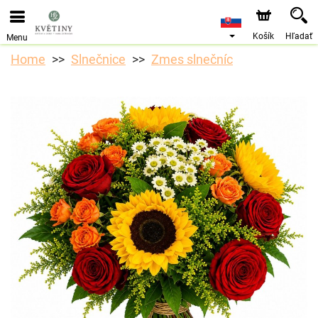
Objednávky prijímame prostredníctvom nášho e-shopu.
Najskorší možný termín doručenia je od 10.8.2026 z
dôvodu dovolenky.
Košík
Hľadať
Menu
Home
Slnečnice
Zmes slnečníc