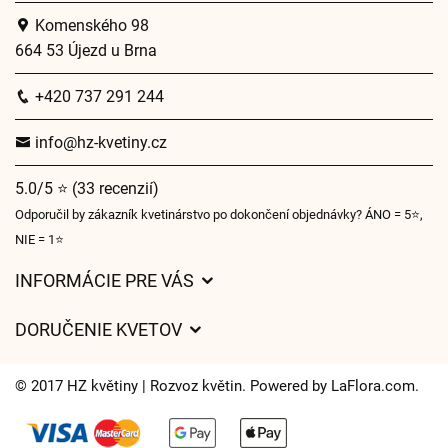
Komenského 98
664 53 Újezd u Brna
+420 737 291 244
info@hz-kvetiny.cz
5.0/5 ⭐ (33 recenzií)
Odporučil by zákazník kvetinárstvo po dokončení objednávky? ÁNO = 5⭐,
NIE = 1⭐
INFORMÁCIE PRE VÁS
Všeobecné obchodné podmienky
DORUČENIE KVETOV
Ochrana osobných údajov
Poplatky za doručenie
Časy doručenia kvetov – prehľad možností
© 2017 HZ květiny | Rozvoz květin. Powered by
LaFlora.com
.
Kam doručujeme kvety
Súbory cookie