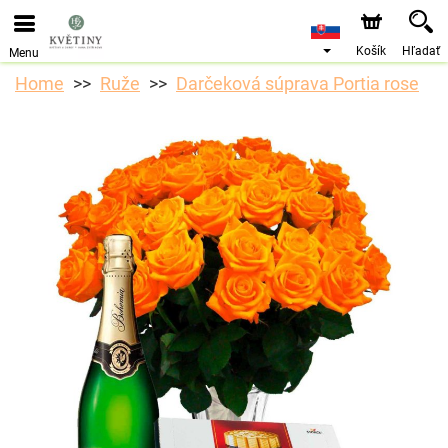
Objednávky prijímame prostredníctvom nášho e-shopu.
Najskorší možný termín doručenia je od 10.8.2026 z
dôvodu dovolenky.
Košík
Hľadať
Menu
Home
Ruže
Darčeková súprava Portia rose