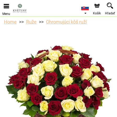
Objednávky prijímame prostredníctvom nášho e-shopu.
Najskorší možný termín doručenia je od 10.8.2026 z
dôvodu dovolenky.
Košík
Hľadať
Menu
Home
Ruže
Ohromujúci kôš ruží