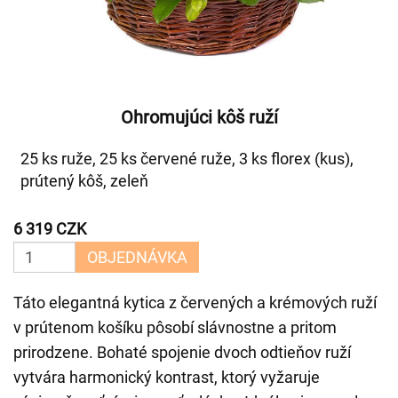
Ohromujúci kôš ruží
25 ks ruže, 25 ks červené ruže, 3 ks florex (kus),
prútený kôš, zeleň
6 319 CZK
OBJEDNÁVKA
Táto elegantná kytica z červených a krémových ruží
v prútenom košíku pôsobí slávnostne a pritom
prirodzene. Bohaté spojenie dvoch odtieňov ruží
vytvára harmonický kontrast, ktorý vyžaruje