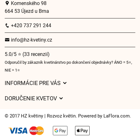
Komenského 98
664 53 Újezd u Brna
+420 737 291 244
info@hz-kvetiny.cz
5.0/5 ⭐ (33 recenzií)
Odporučil by zákazník kvetinárstvo po dokončení objednávky? ÁNO = 5⭐,
NIE = 1⭐
INFORMÁCIE PRE VÁS
Všeobecné obchodné podmienky
DORUČENIE KVETOV
Ochrana osobných údajov
Poplatky za doručenie
Časy doručenia kvetov – prehľad možností
© 2017 HZ květiny | Rozvoz květin. Powered by
LaFlora.com
.
Kam doručujeme kvety
Súbory cookie
Kontaktujte nás