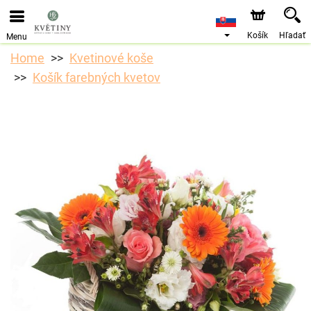
Objednávky prijímame prostredníctvom nášho e-shopu.
Najskorší možný termín doručenia je od 10.8.2026 z
dôvodu dovolenky.
Košík
Hľadať
Menu
Home
Kvetinové koše
Košík farebných kvetov