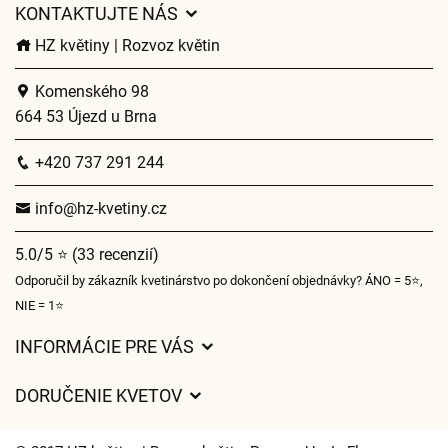
KONTAKTUJTE NÁS
HZ květiny | Rozvoz květin
Komenského 98
664 53 Újezd u Brna
+420 737 291 244
info@hz-kvetiny.cz
5.0/5 ⭐ (33 recenzií)
Odporučil by zákazník kvetinárstvo po dokončení objednávky? ÁNO = 5⭐,
NIE = 1⭐
INFORMÁCIE PRE VÁS
Všeobecné obchodné podmienky
DORUČENIE KVETOV
Ochrana osobných údajov
Poplatky za doručenie
Časy doručenia kvetov – prehľad možností