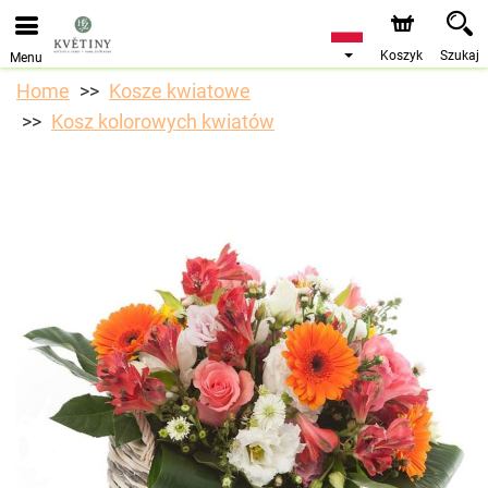
Przyjmujemy zamówienia za pośrednictwem naszego
sklepu internetowego. Najbliższy możliwy termin dostawy
to 10.08.2026 z powodu urlopu.
Koszyk
Szukaj
Menu
Home
Kosze kwiatowe
Kosz kolorowych kwiatów