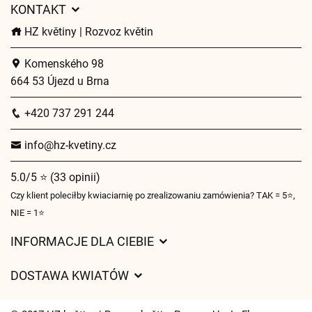
KONTAKT
HZ květiny | Rozvoz květin
Komenského 98
664 53 Újezd u Brna
+420 737 291 244
info@hz-kvetiny.cz
5.0/5 ⭐ (33 opinii)
Czy klient poleciłby kwiaciarnię po zrealizowaniu zamówienia? TAK = 5⭐,
NIE = 1⭐
INFORMACJE DLA CIEBIE
Regulamin sklepu internetowego
DOSTAWA KWIATÓW
Ochrona danych osobowych
Opłaty za dostawę
Czasy dostawy kwiatów – przegląd możliwości