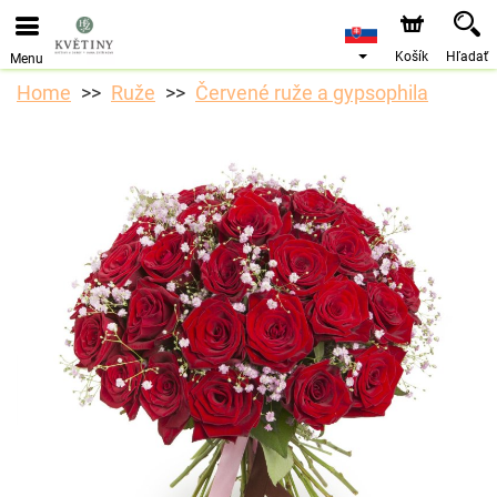
Objednávky prijímame prostredníctvom nášho e-shopu.
Najskorší možný termín doručenia je od 10.8.2026 z
dôvodu dovolenky.
Košík
Hľadať
Menu
Home
Ruže
Červené ruže a gypsophila