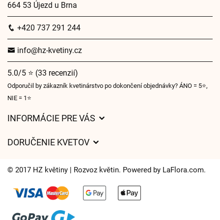
664 53 Újezd u Brna
+420 737 291 244
info@hz-kvetiny.cz
5.0/5 ⭐ (33 recenzií)
Odporučil by zákazník kvetinárstvo po dokončení objednávky? ÁNO = 5⭐,
NIE = 1⭐
INFORMÁCIE PRE VÁS
Všeobecné obchodné podmienky
DORUČENIE KVETOV
Ochrana osobných údajov
Poplatky za doručenie
Časy doručenia kvetov – prehľad možností
© 2017 HZ květiny | Rozvoz květin. Powered by
LaFlora.com
.
Kam doručujeme kvety
Súbory cookie
Kontaktujte nás