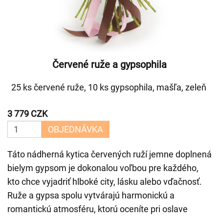
Červené ruže a gypsophila
25 ks červené ruže, 10 ks gypsophila, mašľa, zeleň
3 779 CZK
OBJEDNÁVKA
Táto nádherná kytica červených ruží jemne doplnená
bielym gypsom je dokonalou voľbou pre každého,
kto chce vyjadriť hlboké city, lásku alebo vďačnosť.
Ruže a gypsa spolu vytvárajú harmonickú a
romantickú atmosféru, ktorú oceníte pri oslave