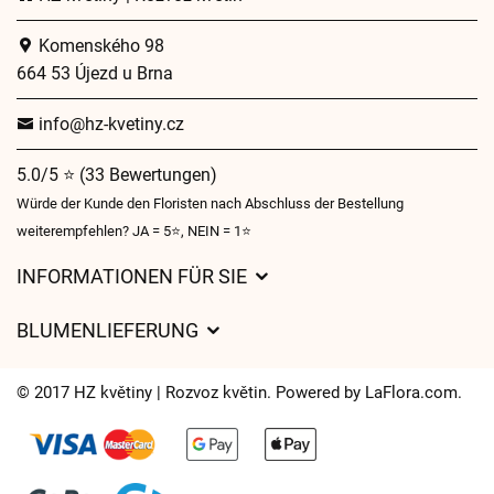
Komenského 98
664 53 Újezd u Brna
info@hz-kvetiny.cz
5.0/5 ⭐ (33 Bewertungen)
Würde der Kunde den Floristen nach Abschluss der Bestellung
weiterempfehlen? JA = 5⭐, NEIN = 1⭐
INFORMATIONEN FÜR SIE
Geschäftsbedingungen
BLUMENLIEFERUNG
Datenschutz
Liefergebühren
Lieferzeiten für Blumen – Übersicht der Möglichkeiten
© 2017 HZ květiny | Rozvoz květin. Powered by
LaFlora.com
.
Wohin wir Blumen liefern
Cookies
Kontakt