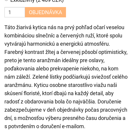
OBJEDNÁVKA
Táto žiarivá kytica nás na prvý pohľad očarí veselou
kombináciou slnečníc a červených ruží, ktoré spolu
vytvárajú harmonickú a energickú atmosféru.
Farebný kontrast žltej a červenej pôsobí optimisticky,
preto je tento aranžmán ideálny pre oslavy,
poďakovania alebo prekvapenie niekoho, na kom
nám záleží. Zelené lístky podčiarkujú sviežosť celého
aranžmánu. Kyticu osobne starostlivo viažu naši
skúsení floristé, ktorí dbajú na každý detail, aby
radosť z obdarovania bola čo najväčšia. Doručenie
zabezpečujeme v deň objednávky počas pracovných
dní, s možnosťou výberu presného času doručenia a
s potvrdením o doručení e-mailom.