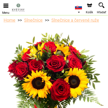
Objednávky prijímame prostredníctvom nášho e-shopu.
Najskorší možný termín doručenia je od 10.8.2026 z
dôvodu dovolenky.
Košík
Hľadať
Menu
Home
Slnečnice
Slnečnice a červené ruže