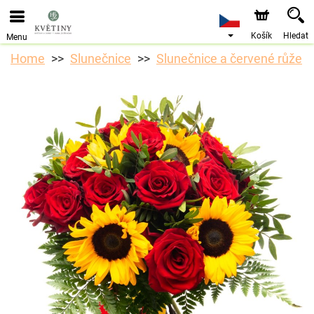
Objednávky přes e-shop přijímáme. Nejbližší možné
doručení je od 10.8.2026 z důvodu dovolené.
Košík
Hledat
Menu
Home
Slunečnice
Slunečnice a červené růže