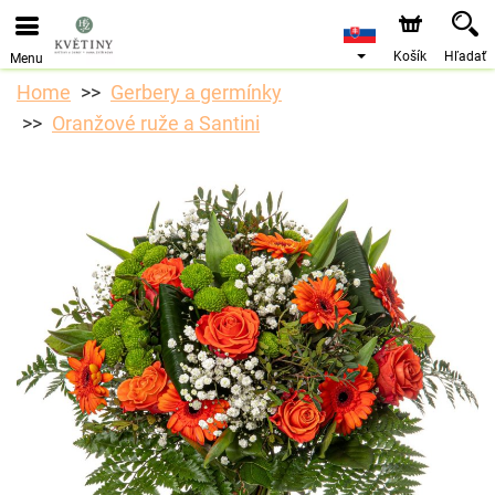
Objednávky prijímame prostredníctvom nášho e-shopu.
Najskorší možný termín doručenia je od 10.8.2026 z
dôvodu dovolenky.
Košík
Hľadať
Menu
Home
Gerbery a germínky
Oranžové ruže a Santini