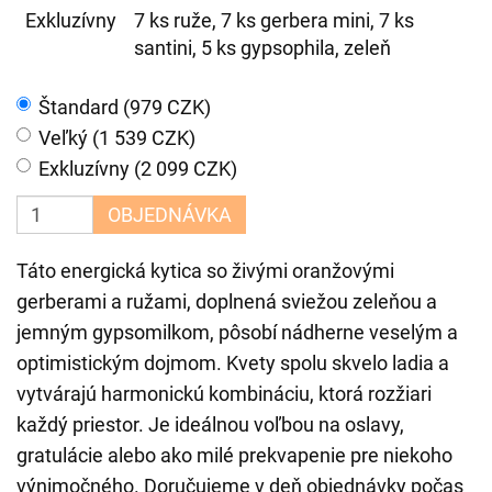
Exkluzívny
7 ks ruže, 7 ks gerbera mini, 7 ks
santini, 5 ks gypsophila, zeleň
Štandard (979 CZK)
Veľký (1 539 CZK)
Exkluzívny (2 099 CZK)
OBJEDNÁVKA
Táto energická kytica so živými oranžovými
gerberami a ružami, doplnená sviežou zeleňou a
jemným gypsomilkom, pôsobí nádherne veselým a
optimistickým dojmom. Kvety spolu skvelo ladia a
vytvárajú harmonickú kombináciu, ktorá rozžiari
každý priestor. Je ideálnou voľbou na oslavy,
gratulácie alebo ako milé prekvapenie pre niekoho
výnimočného. Doručujeme v deň objednávky počas