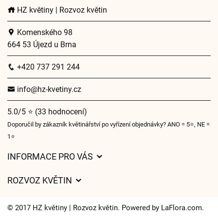
HZ květiny | Rozvoz květin
Komenského 98
664 53 Újezd u Brna
+420 737 291 244
info@hz-kvetiny.cz
5.0/5 ⭐ (33 hodnocení)
Doporučil by zákazník květinářství po vyřízení objednávky? ANO = 5⭐, NE =
1⭐
INFORMACE PRO VÁS
Obchodní podmínky
ROZVOZ KVĚTIN
Ochrana osobních údajů
Ceny za doručení
O nás
© 2017 HZ květiny | Rozvoz květin. Powered by
LaFlora.com
.
Kam doručujeme květiny