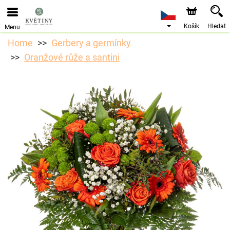
Objednávky přes e-shop přijímáme. Nejbližší možné
doručení je od 10.8.2026 z důvodu dovolené.
Košík
Hledat
Menu
Home
Gerbery a germínky
Oranžové růže a santini