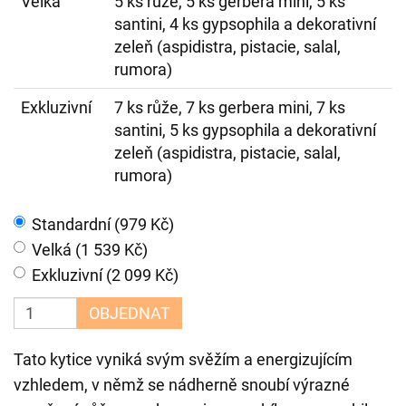
Velká
5 ks růže, 5 ks gerbera mini, 5 ks
santini, 4 ks gypsophila a dekorativní
zeleň (aspidistra, pistacie, salal,
rumora)
Exkluzivní
7 ks růže, 7 ks gerbera mini, 7 ks
santini, 5 ks gypsophila a dekorativní
zeleň (aspidistra, pistacie, salal,
rumora)
Standardní (979 Kč)
Velká (1 539 Kč)
Exkluzivní (2 099 Kč)
OBJEDNAT
Tato kytice vyniká svým svěžím a energizujícím
vzhledem, v němž se nádherně snoubí výrazné