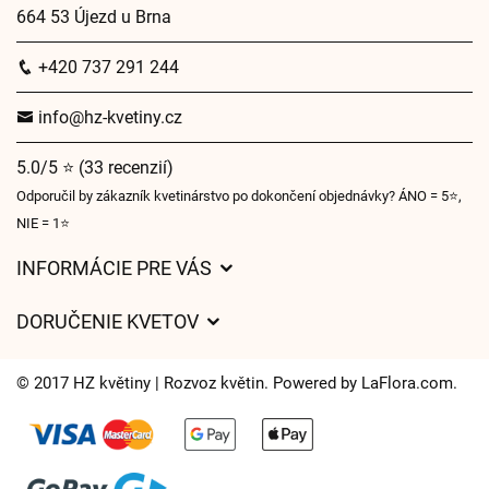
664 53 Újezd u Brna
+420 737 291 244
info@hz-kvetiny.cz
5.0/5 ⭐ (33 recenzií)
Odporučil by zákazník kvetinárstvo po dokončení objednávky? ÁNO = 5⭐,
NIE = 1⭐
INFORMÁCIE PRE VÁS
Všeobecné obchodné podmienky
DORUČENIE KVETOV
Ochrana osobných údajov
Poplatky za doručenie
Časy doručenia kvetov – prehľad možností
© 2017 HZ květiny | Rozvoz květin. Powered by
LaFlora.com
.
Kam doručujeme kvety
Súbory cookie
Kontaktujte nás