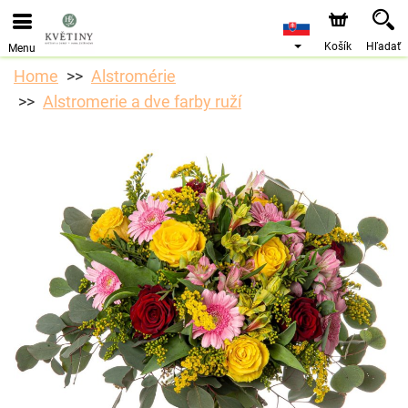
Objednávky prijímame prostredníctvom nášho e-shopu.
Najskorší možný termín doručenia je od 10.8.2026 z
dôvodu dovolenky.
Košík
Hľadať
Menu
Home
Alstromérie
Alstromerie a dve farby ruží