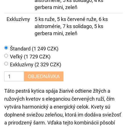
alstromérie, 5 ks solidago, 4 ks
gerbera mini, zeleň
Exkluzívny
5 ks ruže, 5 ks červené ruže, 6 ks
alstromérie, 7 ks solidago, 5 ks
gerbera mini, zeleň
Štandard (1 249 CZK)
Veľký (1 729 CZK)
Exkluzívny (2 329 CZK)
OBJEDNÁVKA
Táto pestrá kytica spája žiarivé odtiene žltých a
ružových kvetov s eleganciou červených ruží, čím
vytvára harmonický a energický celok. Kvety sú
doplnené sviežou zeleňou, ktorá im dodáva sviežosť
a prirodzený šarm. Vďaka tejto kombinácii pôsobí