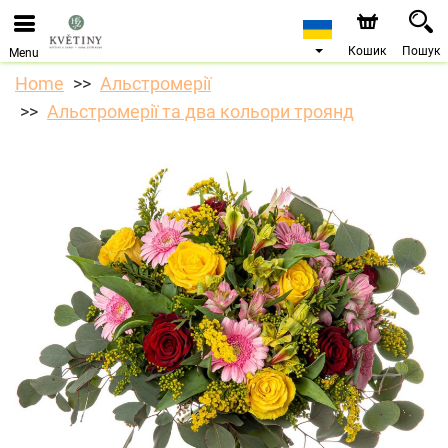
Ми приймаємо замовлення через наш інтернет-
магазин. Найближча можлива дата доставки —
10.08.2026 у зв’язку з відпусткою.
Кошик
Пошук
Menu
Home
Альстромерії
Альстромерії та два кольори троянд