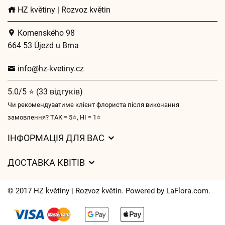
HZ květiny | Rozvoz květin
Komenského 98
664 53 Újezd u Brna
info@hz-kvetiny.cz
5.0/5 ⭐ (33 відгуків)
Чи рекомендуватиме клієнт флориста після виконання
замовлення? ТАК = 5⭐, НІ = 1⭐
ІНФОРМАЦІЯ ДЛЯ ВАС
Загальні умови ведення господарської діяльності
ДОСТАВКА КВІТІВ
Захист персональних даних
Вартість доставки
Час доставки квітів – огляд можливостей
© 2017 HZ květiny | Rozvoz květin. Powered by
LaFlora.com
.
Куди ми доставляємо квіти
Файли cookie