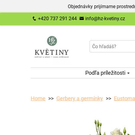
Objednávky prijímame prostred
+420 737 291 244
info@hz-kvetiny.cz
Podľa príležitosti
Home
Gerbery a germínky
Eustoma 