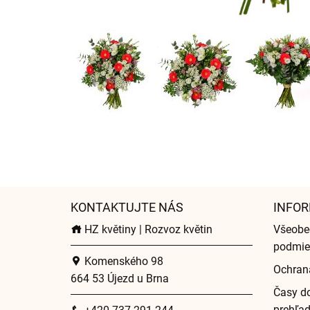
KONTAKTUJTE NÁS
INFOR
HZ květiny | Rozvoz květin
Všeobe
podmie
Komenského 98
Ochran
664 53 Újezd u Brna
Časy do
prehľa