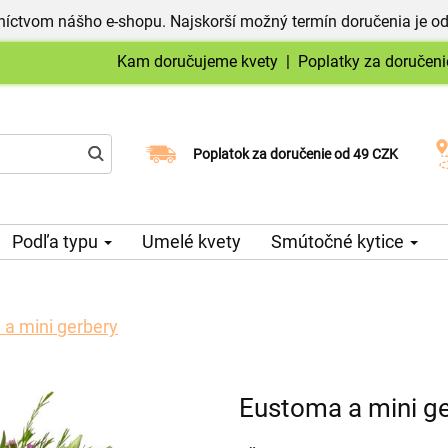
níctvom nášho e-shopu. Najskorší možný termín doručenia je od
Kam doručujeme kvety
|
Poplatky za doručeni
Vyberte si dátum doručenia
Poplatok za doručenie od 49 CZK
Podľa typu
Umelé kvety
Smútočné kytice
a mini gerbery
Eustoma a mini g