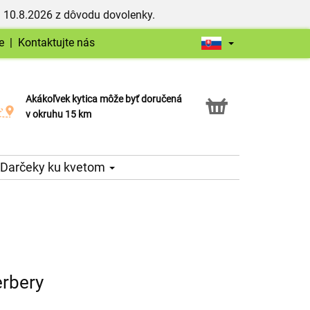
 10.8.2026 z dôvodu dovolenky.
e
|
Kontaktujte nás
Akákoľvek kytica môže byť doručená
Služba Click & Collect
v okruhu 15 km
Darčeky ku kvetom
erbery