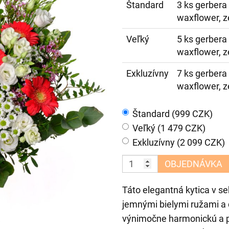
Štandard
3 ks gerbera 
waxflower, z
Veľký
5 ks gerbera 
waxflower, z
Exkluzívny
7 ks gerbera 
waxflower, z
Štandard (999 CZK)
Veľký (1 479 CZK)
Exkluzívny (2 099 CZK)
OBJEDNÁVKA
Táto elegantná kytica v s
jemnými bielymi ružami a 
výnimočne harmonickú a pr