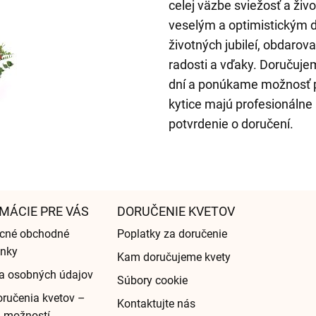
celej väzbe sviežosť a živ
veselým a optimistickým d
životných jubileí, obdarova
radosti a vďaky. Doručuj
dní a ponúkame možnosť p
kytice majú profesionálne
potvrdenie o doručení.
MÁCIE PRE VÁS
DORUČENIE KVETOV
cné obchodné
Poplatky za doručenie
nky
Kam doručujeme kvety
a osobných údajov
Súbory cookie
ručenia kvetov –
Kontaktujte nás
d možností