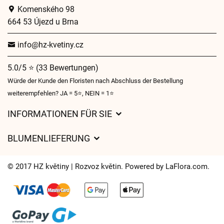
Komenského 98
664 53 Újezd u Brna
info@hz-kvetiny.cz
5.0/5 ⭐ (33 Bewertungen)
Würde der Kunde den Floristen nach Abschluss der Bestellung
weiterempfehlen? JA = 5⭐, NEIN = 1⭐
INFORMATIONEN FÜR SIE
Geschäftsbedingungen
BLUMENLIEFERUNG
Datenschutz
Liefergebühren
Lieferzeiten für Blumen – Übersicht der Möglichkeiten
© 2017 HZ květiny | Rozvoz květin. Powered by
LaFlora.com
.
Wohin wir Blumen liefern
Cookies
Kontakt