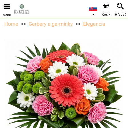
Objednávky prijímame prostredníctvom nášho e-shopu.
Najskorší možný termín doručenia je od 10.8.2026 z
dôvodu dovolenky.
Košík
Hľadať
Menu
Home
Gerbery a germínky
Elegancia