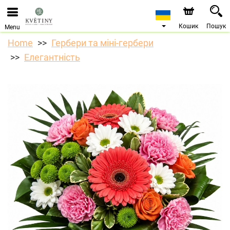
Ми приймаємо замовлення через наш інтернет-
магазин. Найближча можлива дата доставки —
10.08.2026 у зв’язку з відпусткою.
Кошик
Пошук
Menu
Home
Гербери та міні-гербери
Елегантність