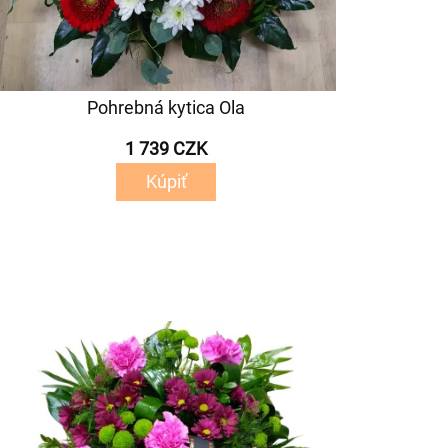
Pohrebná kytica Ola
1 739 CZK
Kúpiť