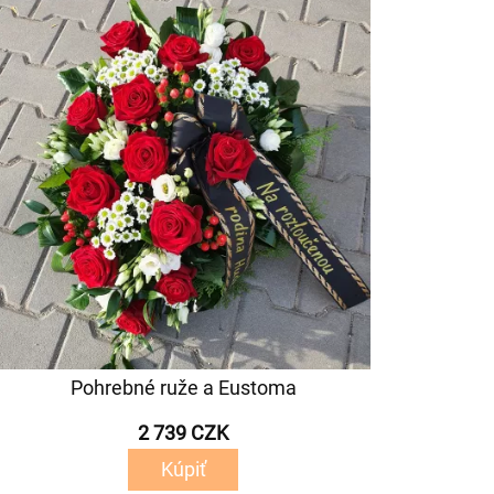
Pohrebné ruže a Eustoma
2 739 CZK
Kúpiť