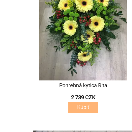
Pohrebná kytica Rita
2 739 CZK
Kúpiť