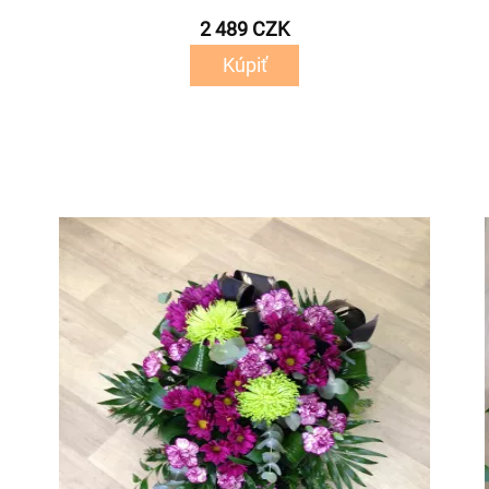
2 489 CZK
Kúpiť