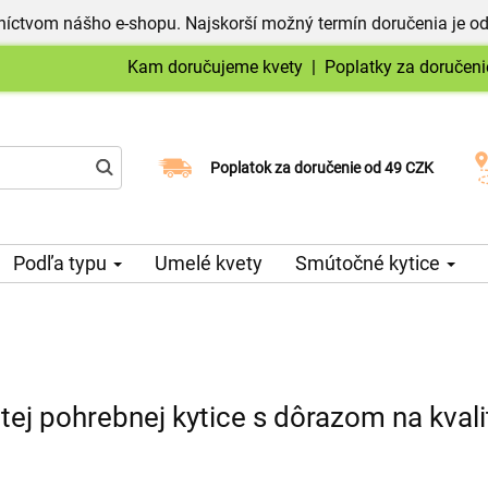
níctvom nášho e-shopu. Najskorší možný termín doručenia je od
Kam doručujeme kvety
|
Poplatky za doručeni
Vyberte si dátum doručenia
Poplatok za doručenie od 49 CZK
Podľa typu
Umelé kvety
Smútočné kytice
ej pohrebnej kytice s dôrazom na kvalit