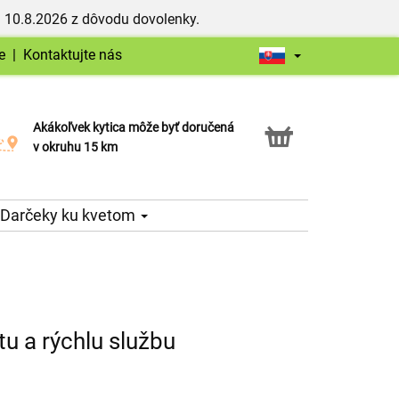
 10.8.2026 z dôvodu dovolenky.
e
|
Kontaktujte nás
Akákoľvek kytica môže byť doručená
Služba Click & Collect
v okruhu 15 km
Darčeky ku kvetom
u a rýchlu službu