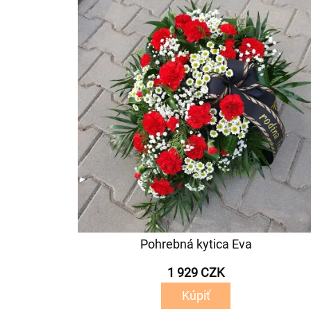
Pohrebná kytica Eva
1 929 CZK
Kúpiť