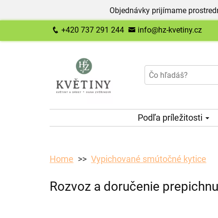
Objednávky prijímame prostred
+420 737 291 244
info@hz-kvetiny.cz
Podľa príležitosti
Home
Vypichované smútočné kytice
Rozvoz a doručenie prepichnut