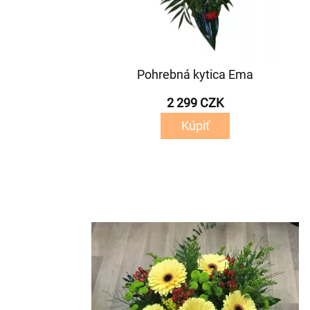
Pohrebná kytica Ema
2 299 CZK
Kúpiť