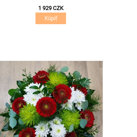
1 929 CZK
Kúpiť