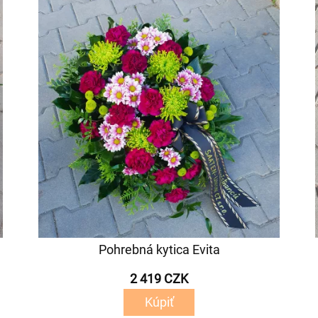
Pohrebná kytica Evita
2 419 CZK
Kúpiť