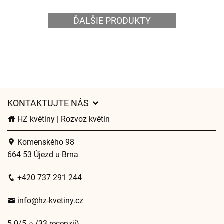
ĎALŠIE PRODUKTY
KONTAKTUJTE NÁS
HZ květiny | Rozvoz květin
Komenského 98
664 53 Újezd u Brna
+420 737 291 244
info@hz-kvetiny.cz
5.0/5 ⭐ (33 recenzií)