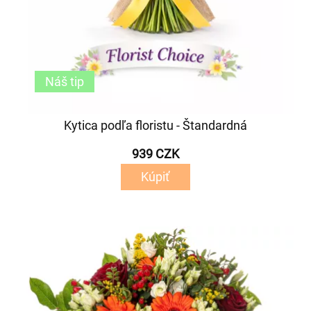
Náš tip
Kytica podľa floristu - Štandardná
939 CZK
Kúpiť