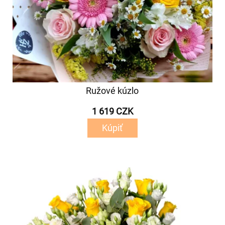
Ružové kúzlo
1 619 CZK
Kúpiť