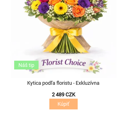
Náš tip
Kytica podľa floristu - Exkluzívna
2 489 CZK
Kúpiť