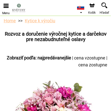
Objednávky prijímame prostredníctvom nášho e-shopu.
Najskorší možný termín doručenia je od 10.8.2026 z
dôvodu dovolenky.
Košík
Hľadať
Menu
Home
Kytice k výročiu
Rozvoz a doručenie výročnej kytice a darčekov
pre nezabudnuteľné oslavy
Zobraziť podľa:
najpredávanejšie
|
cena vzostupne
|
cena zostupne