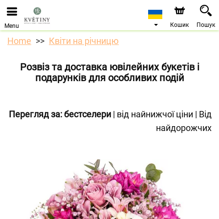
Ми приймаємо замовлення через наш інтернет-
магазин. Найближча можлива дата доставки —
10.08.2026 у зв’язку з відпусткою.
Кошик
Пошук
Menu
Home
Квіти на річницю
Розвіз та доставка ювілейних букетів і
подарунків для особливих подій
Перегляд за:
бестселери
|
від найнижчої ціни
|
Від
найдорожчих