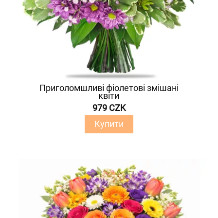
Приголомшливі фіолетові змішані
квіти
979 CZK
Купити