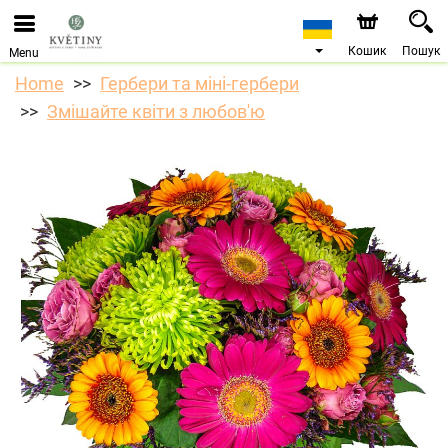
Ми приймаємо замовлення через наш інтернет-
магазин. Найближча можлива дата доставки —
10.08.2026 у зв’язку з відпусткою.
Кошик
Пошук
Menu
Home
Гербери та міні-гербери
Змішайте квіти з любов'ю