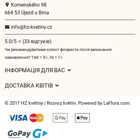
Komenského 98
664 53 Újezd u Brna
info@hz-kvetiny.cz
5.0/5 ⭐ (33 відгуків)
Чи рекомендуватиме клієнт флориста після виконання
замовлення? ТАК = 5⭐, НІ = 1⭐
ІНФОРМАЦІЯ ДЛЯ ВАС
Загальні умови ведення господарської діяльності
ДОСТАВКА КВІТІВ
Захист персональних даних
Вартість доставки
Час доставки квітів – огляд можливостей
© 2017 HZ květiny | Rozvoz květin. Powered by
LaFlora.com
.
Куди ми доставляємо квіти
Файли cookie
Контакти