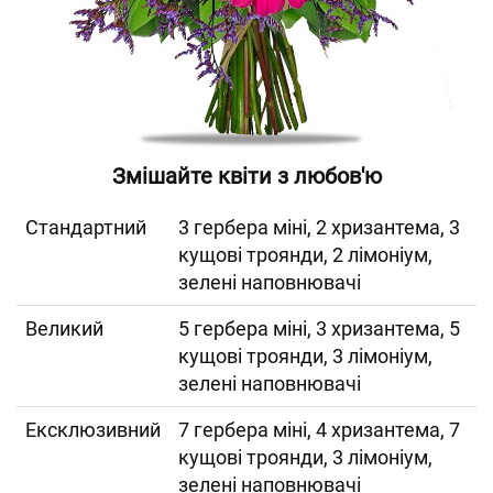
Змішайте квіти з любов'ю
Cтандартний
3 гербера міні, 2 хризантема, 3
кущові троянди, 2 лімоніум,
зелені наповнювачі
Великий
5 гербера міні, 3 хризантема, 5
кущові троянди, 3 лімоніум,
зелені наповнювачі
Ексклюзивний
7 гербера міні, 4 хризантема, 7
кущові троянди, 3 лімоніум,
зелені наповнювачі