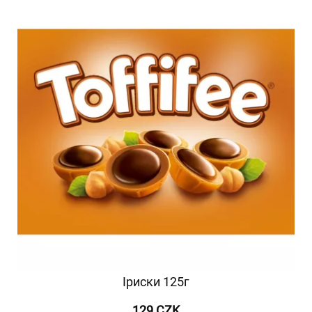
Іриски 125г
129 CZK