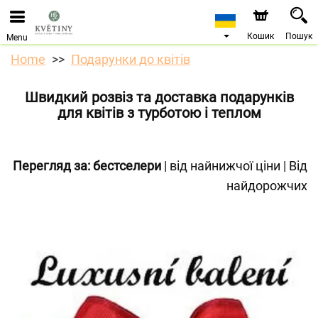
Ми приймаємо замовлення через наш інтернет-
магазин. Найближча можлива дата доставки —
10.08.2026 у зв’язку з відпусткою.
Кошик
Пошук
Menu
Home
Подарунки до квітів
Швидкий розвіз та доставка подарунків
для квітів з турботою і теплом
Перегляд за:
бестселери
|
від найнижчої ціни
|
Від
найдорожчих