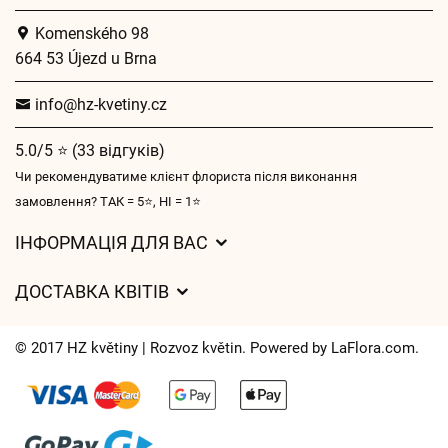
Komenského 98
664 53 Újezd u Brna
info@hz-kvetiny.cz
5.0/5 ⭐ (33 відгуків)
Чи рекомендуватиме клієнт флориста після виконання
замовлення? ТАК = 5⭐, НІ = 1⭐
ІНФОРМАЦІЯ ДЛЯ ВАС
Загальні умови ведення господарської діяльності
ДОСТАВКА КВІТІВ
Захист персональних даних
Вартість доставки
Час доставки квітів – огляд можливостей
© 2017 HZ květiny | Rozvoz květin. Powered by
LaFlora.com
.
Куди ми доставляємо квіти
Файли cookie
Контакти