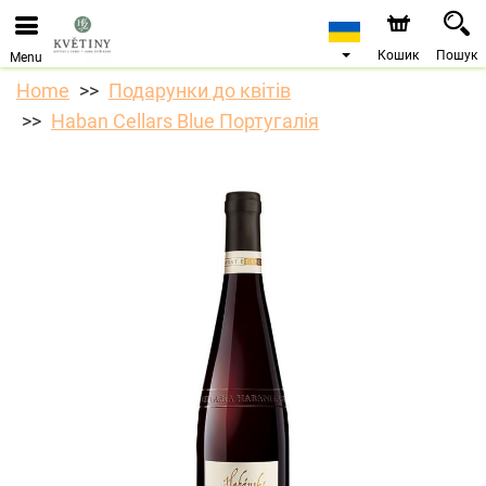
Ми приймаємо замовлення через наш інтернет-
магазин. Найближча можлива дата доставки —
10.08.2026 у зв’язку з відпусткою.
Кошик
Пошук
Menu
Home
Подарунки до квітів
Haban Cellars Blue Португалія