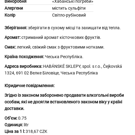
Виноробня
«Хабанські погреби»
Алергени
містить сульфіти
Колір
Світло-рубіновий
Зберігання:
зберігати в сухому місці та захищати від тепла.
Аромат:
стриманий аромат кісточкових фруктів.
Смак:
легкий, свіжий смак з фруктовими нотками.
Країна походження:
Чеська Республіка.
Адреса виробника:
HABÁNSKÉ SKLEPY, spol. s r.o., Čejkovská
1324, 691 02 Велке Біловіце, Чеська Республіка
Юридичне повідомлення:
Згідно із законом заборонено продавати алкогольні вироби
особам, які не досягли встановленого законом віку у країні
доставки.
Обʼєм:
0.75
Одиниця:
litr
Ціна за 1 l:
318,67 CZK