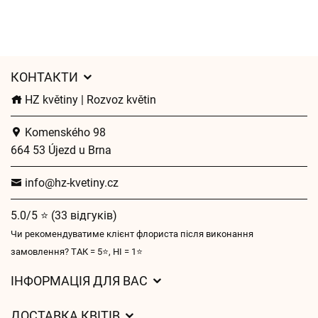
КОНТАКТИ
HZ květiny | Rozvoz květin
Komenského 98
664 53 Újezd u Brna
info@hz-kvetiny.cz
5.0/5 ⭐ (33 відгуків)
Чи рекомендуватиме клієнт флориста після виконання
замовлення? ТАК = 5⭐, НІ = 1⭐
ІНФОРМАЦІЯ ДЛЯ ВАС
Загальні умови ведення господарської діяльності
ДОСТАВКА КВІТІВ