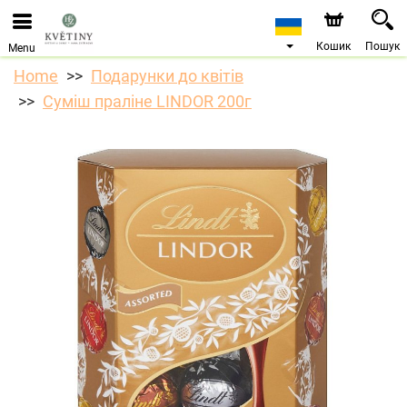
Ми приймаємо замовлення через наш інтернет-
магазин. Найближча можлива дата доставки —
10.08.2026 у зв’язку з відпусткою.
Кошик
Пошук
Menu
Home
Подарунки до квітів
Суміш праліне LINDOR 200г