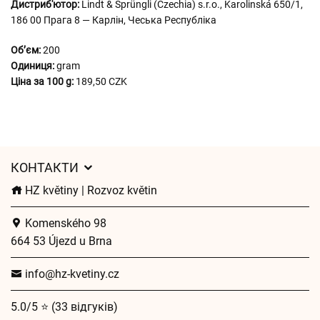
Дистриб'ютор:
Lindt & Sprüngli (Czechia) s.r.o., Karolinská 650/1,
186 00 Прага 8 — Карлін, Чеська Республіка
Обʼєм:
200
Одиниця:
gram
Ціна за 100 g:
189,50 CZK
КОНТАКТИ
HZ květiny | Rozvoz květin
Komenského 98
664 53 Újezd u Brna
info@hz-kvetiny.cz
5.0/5 ⭐ (33 відгуків)