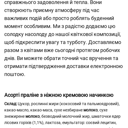
справжнього задоволення й тепла. Вони
створюють приємну атмосферу під час
важливих подій або просто роблять буденний
момент особливим. Ми з радістю додаємо цю
солодку насолоду до нашої квіткової композиції,
щоб підкреслити увагу та турботу. Доставляємо
разом з квітами вже сьогодні протягом робочих
днів. Ви можете обрати точний час вручення та
отримати підтвердження доставки електронною
поштою.
Асорті праліне з ніжною кремовою начинкою
Склад:
Цукор, рослинні жири (кокосовий та пальмоядровий),
какао-масло, какао-маса, сухе незбиране
молоко
, сухе
знежирене
молоко
, безводний молочний жир, шматочки ядер
лісових горіхів (1,1%), лактоза, емульгатор: соєвий лецитин,