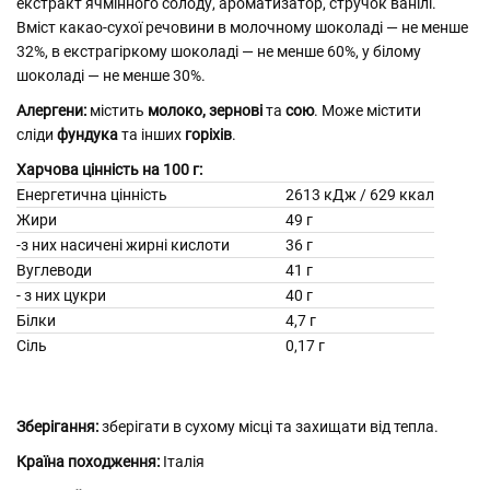
екстракт ячмінного солоду, ароматизатор, стручок ванілі.
Вміст какао-сухої речовини в молочному шоколаді — не менше
32%, в екстрагіркому шоколаді — не менше 60%, у білому
шоколаді — не менше 30%.
Алергени:
містить
молоко,
зернові
та
сою
. Може містити
сліди
фундука
та інших
горіхів
.
Харчова цінність на 100 г:
Енергетична цінність
2613 кДж / 629 ккал
Жири
49 г
-з них насичені жирні кислоти
36 г
Вуглеводи
41 г
- з них цукри
40 г
Білки
4,7 г
Сіль
0,17 г
Зберігання:
зберігати в сухому місці та захищати від тепла.
Країна походження:
Італія