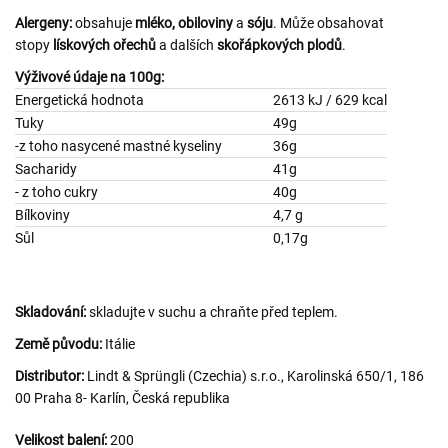
Alergeny:
obsahuje
mléko,
obiloviny
a
sóju
. Může obsahovat
stopy
lískových ořechů
a dalších
skořápkových plodů
.
Výživové údaje na 100g:
Energetická hodnota
2613 kJ / 629 kcal
Tuky
49g
-z toho nasycené mastné kyseliny
36g
Sacharidy
41g
- z toho cukry
40g
Bílkoviny
4,7 g
Sůl
0,17g
Skladování:
skladujte v suchu a chraňte před teplem.
Země původu:
Itálie
Distributor:
Lindt & Sprüngli (Czechia) s.r.o., Karolinská 650/1, 186
00 Praha 8- Karlín, Česká republika
Velikost balení:
200