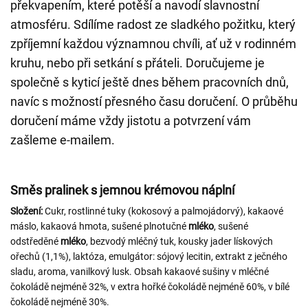
překvapením, které potěší a navodí slavnostní
atmosféru. Sdílíme radost ze sladkého požitku, který
zpříjemní každou významnou chvíli, ať už v rodinném
kruhu, nebo při setkání s přáteli. Doručujeme je
společně s kyticí ještě dnes během pracovních dnů,
navíc s možností přesného času doručení. O průběhu
doručení máme vždy jistotu a potvrzení vám
zašleme e-mailem.
Směs pralinek s jemnou krémovou náplní
Složení:
Cukr, rostlinné tuky (kokosový a palmojádorvý), kakaové
máslo, kakaová hmota, sušené plnotučné
mléko
, sušené
odstředěné
mléko
, bezvodý mléčný tuk, kousky jader lískových
ořechů (1,1%), laktóza, emulgátor: sójový lecitin, extrakt z ječného
sladu, aroma, vanilkový lusk. Obsah kakaové sušiny v mléčné
čokoládě nejméně 32%, v extra hořké čokoládě nejméně 60%, v bílé
čokoládě nejméně 30%.