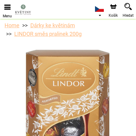
Objednávky přes e-shop přijímáme. Nejbližší možné
doručení je od 10.8.2026 z důvodu dovolené.
Košík
Hledat
Menu
Home
Dárky ke květinám
LINDOR směs pralinek 200g