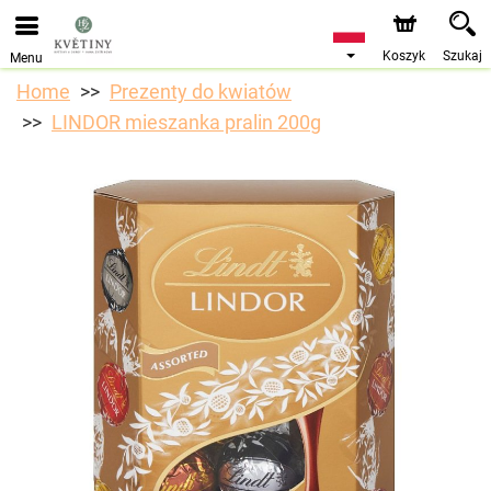
Przyjmujemy zamówienia za pośrednictwem naszego
sklepu internetowego. Najbliższy możliwy termin dostawy
to 10.08.2026 z powodu urlopu.
Koszyk
Szukaj
Menu
Home
Prezenty do kwiatów
LINDOR mieszanka pralin 200g