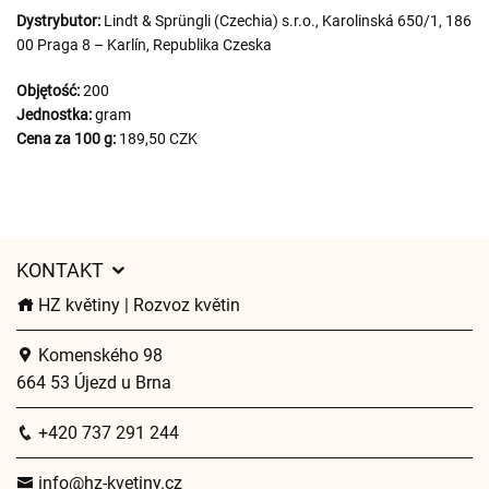
Dystrybutor:
Lindt & Sprüngli (Czechia) s.r.o., Karolinská 650/1, 186
00 Praga 8 – Karlín, Republika Czeska
Objętość:
200
Jednostka:
gram
Cena za 100 g:
189,50 CZK
KONTAKT
HZ květiny | Rozvoz květin
Komenského 98
664 53 Újezd u Brna
+420 737 291 244
info@hz-kvetiny.cz