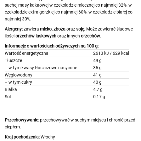
suchej masy kakaowej w czekoladzie mlecznej co najmniej 32%, w
czekoladzie extra gorzkiej co najmniej 60%, w czekoladzie białej co
najmniej 30%.
Alergeny:
zawiera
mleko,
zboża
oraz
soję
. Może zawierać śladowe
ilości
orzechów laskowych
oraz innych
orzechów
.
Informacje o wartościach odżywczych na 100 g:
Wartość energetyczna
2613 kJ / 629 kcal
Tłuszcze
49 g
– w tym kwasy tłuszczowe nasycone
36 g
Węglowodany
41 g
– w tym cukry
40 g
Białka
4,7 g
Sól
0,17 g
Przechowywanie:
przechowywać w suchym miejscu i chronić przed
ciepłem.
Kraj pochodzenia:
Włochy