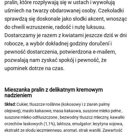
pralin, które rozpływają się w ustach i wywołują
uśmiech na twarzy obdarowanej osoby. Czekoladki
sprawdzą się doskonale jako słodki akcent, wnosząc
do chwili wzruszenie, radość i nutę luksusu.
Dostarczamy je razem z kwiatami jeszcze dziś w dni
robocze, a wybór dokładnej godziny doručení i
pewność dostarczenia, potwierdzona e-mailem,
pozwalają nam zyskać spokój i pewność, że
upominek dotrze na czas.
Mieszanka pralin z delikatnym kremowym
nadzieniem
Skład:
Cukier, tłuszcze roślinne (kokosowy i z ziaren palmy
olejowej), masło kakaowe, masa kakaowa, suszone mleko pełne
,
suszone mleko odtłuszczone
, bezwodny tłuszcz mleczny, kawałki
orzechów laskowych (1,1%), laktoza, emulgator: lecytyna sojowa,
ekstrakt ze słodu jęczmiennego, aromat, strąk wanilii. Zawartość