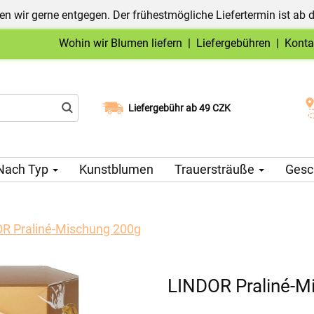
n wir gerne entgegen. Der frühestmögliche Liefertermin ist ab 
Wohin wir Blumen liefern
|
Liefergebühren
|
Konta
Liefergebühr ab 49 CZK
Wählen Sie Ihr Lieferdatum
Nach Typ
Kunstblumen
Trauersträuße
Gesc
R Praliné-Mischung 200g
LINDOR Praliné-M