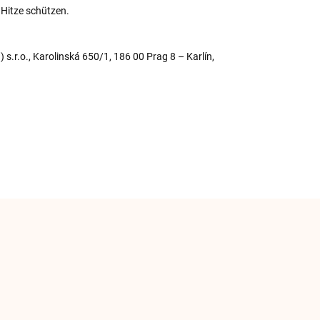
 Hitze schützen.
) s.r.o., Karolinská 650/1, 186 00 Prag 8 – Karlín,