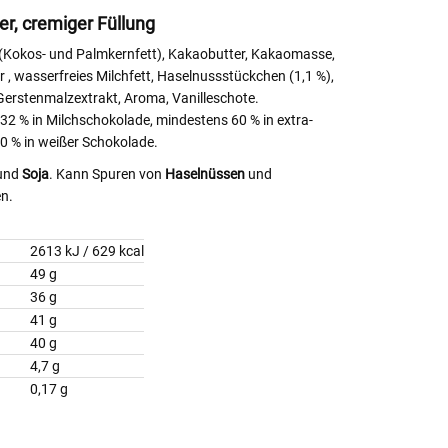
er, cremiger Füllung
e (Kokos- und Palmkernfett), Kakaobutter, Kakaomasse,
er
, wasserfreies Milchfett, Haselnussstückchen (1,1 %),
 Gerstenmalzextrakt, Aroma, Vanilleschote.
 % in Milchschokolade, mindestens 60 % in extra-
0 % in weißer Schokolade.
und
Soja
. Kann Spuren von
Haselnüssen
und
en.
2613 kJ / 629 kcal
49 g
uren
36 g
41 g
40 g
4,7 g
0,17 g