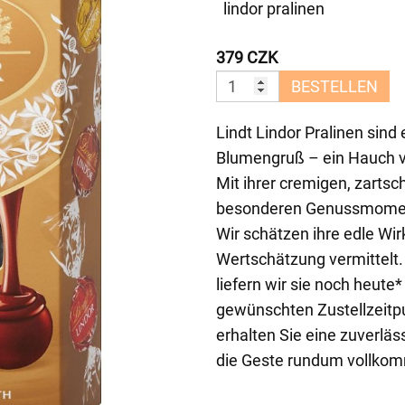
lindor pralinen
379 CZK
BESTELLEN
Lindt Lindor Pralinen sin
Blumengruß – ein Hauch vo
Mit ihrer cremigen, zarts
besonderen Genussmoment
Wir schätzen ihre edle Wi
Wertschätzung vermittel
liefern wir sie noch heute*
gewünschten Zustellzeitpu
erhalten Sie eine zuverläs
die Geste rundum vollkomm