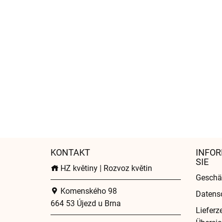
KONTAKT
INFOR
SIE
HZ květiny | Rozvoz květin
Geschä
Komenského 98
Datens
664 53 Újezd u Brna
Lieferz