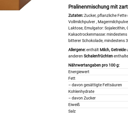
Pralinenmischung mit zart
Zutaten:
Zucker, pflanzliche Fett
Vollmilchpulver
, Magermilchpulv
Laktose, Emulgator: Sojalecithin,
Kakaotrockenmasse: mindestens 32
bitterer Schokolade, mindestens 3
Allergene:
enthält
Milch,
Getreide
anderen
Schalenfrüchten
enthalt
Nährwertangaben pro 100 g:
Energiewert
Fett
– davon gesättigte Fettsä
Kohlenhydrate
– davon Zucker
Eiweiß
Salz