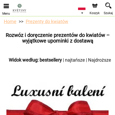
Przyjmujemy zamówienia za pośrednictwem naszego
sklepu internetowego. Najbliższy możliwy termin dostawy
to 10.08.2026 z powodu urlopu.
Koszyk
Szukaj
Menu
Home
Prezenty do kwiatów
Rozwóz i doręczenie prezentów do kwiatów –
wyjątkowe upominki z dostawą
Widok według:
bestsellery
|
najtańsze
|
Najdroższe