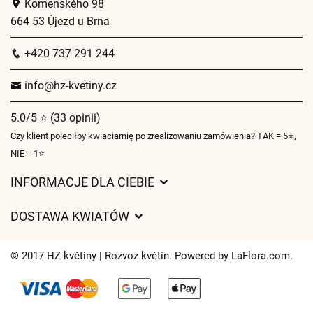
Komenského 98
664 53 Újezd u Brna
+420 737 291 244
info@hz-kvetiny.cz
5.0/5 ⭐ (33 opinii)
Czy klient poleciłby kwiaciarnię po zrealizowaniu zamówienia? TAK = 5⭐,
NIE = 1⭐
INFORMACJE DLA CIEBIE
Regulamin sklepu internetowego
DOSTAWA KWIATÓW
Ochrona danych osobowych
Opłaty za dostawę
Czasy dostawy kwiatów – przegląd możliwości
© 2017 HZ květiny | Rozvoz květin. Powered by
LaFlora.com
.
Gdzie dostarczamy kwiaty
Ciasteczka
Kontakt