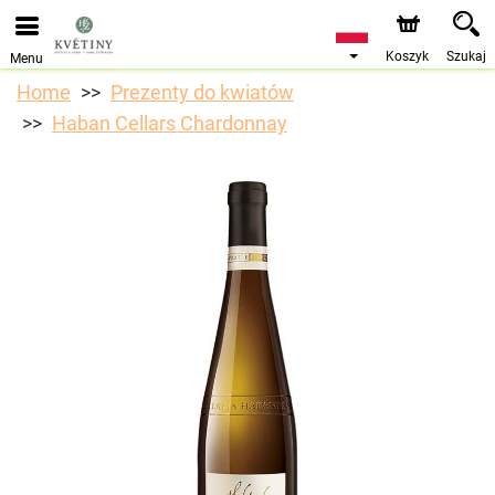
Przyjmujemy zamówienia za pośrednictwem naszego
sklepu internetowego. Najbliższy możliwy termin dostawy
to 10.08.2026 z powodu urlopu.
Koszyk
Szukaj
Menu
Home
Prezenty do kwiatów
Haban Cellars Chardonnay