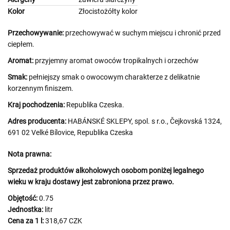
Kolor
Złocistożółty kolor
Przechowywanie:
przechowywać w suchym miejscu i chronić przed
ciepłem.
Aromat:
przyjemny aromat owoców tropikalnych i orzechów
Smak:
pełniejszy smak o owocowym charakterze z delikatnie
korzennym finiszem.
Kraj pochodzenia:
Republika Czeska.
Adres producenta:
HABÁNSKÉ SKLEPY, spol. s r.o., Čejkovská 1324,
691 02 Velké Bílovice, Republika Czeska
Nota prawna:
Sprzedaż produktów alkoholowych osobom poniżej legalnego
wieku w kraju dostawy jest zabroniona przez prawo.
Objętość:
0.75
Jednostka:
litr
Cena za 1 l:
318,67 CZK