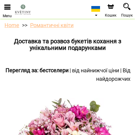
Ми приймаємо замовлення через наш інтернет-
магазин. Найближча можлива дата доставки —
10.08.2026 у зв’язку з відпусткою.
Кошик
Пошук
Menu
Home
Романтичні квіти
Доставка та розвоз букетів кохання з
унікальними подарунками
Перегляд за:
бестселери
|
від найнижчої ціни
|
Від
найдорожчих