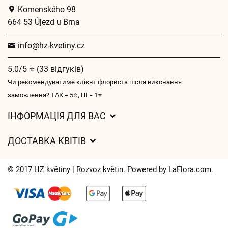
Komenského 98
664 53 Újezd u Brna
info@hz-kvetiny.cz
5.0/5 ⭐ (33 відгуків)
Чи рекомендуватиме клієнт флориста після виконання
замовлення? ТАК = 5⭐, НІ = 1⭐
ІНФОРМАЦІЯ ДЛЯ ВАС
Загальні умови ведення господарської діяльності
ДОСТАВКА КВІТІВ
Захист персональних даних
Вартість доставки
Час доставки квітів – огляд можливостей
© 2017 HZ květiny | Rozvoz květin. Powered by
LaFlora.com
.
Куди ми доставляємо квіти
Файли cookie
Контакти