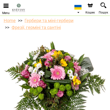
Ми приймаємо замовлення через наш інтернет-
магазин. Найближча можлива дата доставки —
10.08.2026 у зв’язку з відпусткою.
Кошик
Пошук
Menu
Home
Гербери та міні-гербери
Фрезії, герміні та сантіні