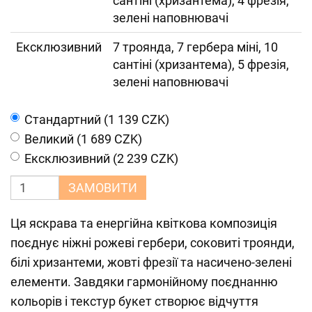
сантіні (хризантема), 4 фрезія,
зелені наповнювачі
Ексклюзивний
7 троянда, 7 гербера міні, 10
сантіні (хризантема), 5 фрезія,
зелені наповнювачі
Cтандартний (1 139 CZK)
Великий (1 689 CZK)
Ексклюзивний (2 239 CZK)
ЗАМОВИТИ
Ця яскрава та енергійна квіткова композиція
поєднує ніжні рожеві гербери, соковиті троянди,
білі хризантеми, жовті фрезії та насичено-зелені
елементи. Завдяки гармонійному поєднанню
кольорів і текстур букет створює відчуття