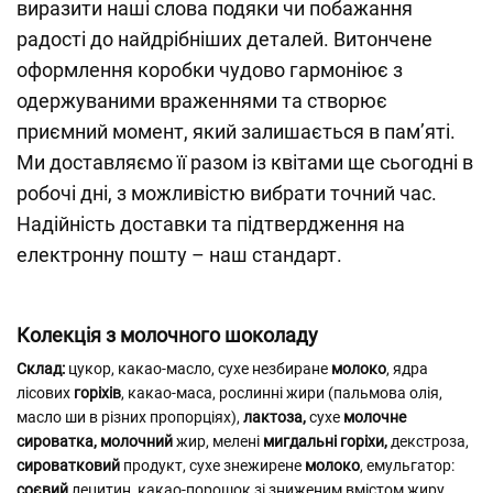
виразити наші слова подяки чи побажання
радості до найдрібніших деталей. Витончене
оформлення коробки чудово гармоніює з
одержуваними враженнями та створює
приємний момент, який залишається в пам’яті.
Ми доставляємо її разом із квітами ще сьогодні в
робочі дні, з можливістю вибрати точний час.
Надійність доставки та підтвердження на
електронну пошту – наш стандарт.
Колекція з молочного шоколаду
Склад:
цукор, какао-масло, сухе незбиране
молоко
, ядра
лісових
горіхів
, какао-маса, рослинні жири (пальмова олія,
масло ши в різних пропорціях),
лактоза,
сухе
молочне
сироватка, молочний
жир, мелені
мигдальні горіхи,
декстроза,
сироватковий
продукт, сухе знежирене
молоко
, емульгатор:
соєвий
лецитин, какао-порошок зі зниженим вмістом жиру,