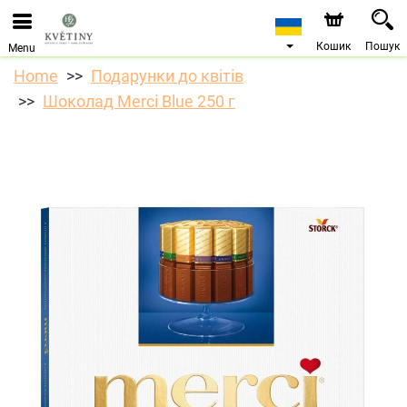
Ми приймаємо замовлення через наш інтернет-
магазин. Найближча можлива дата доставки —
10.08.2026 у зв’язку з відпусткою.
Кошик
Пошук
Menu
Home
Подарунки до квітів
Шоколад Merci Blue 250 г