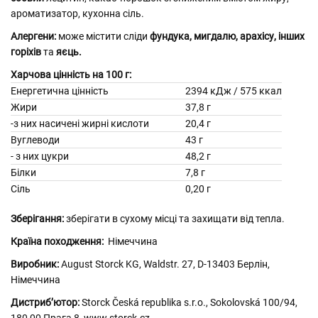
ароматизатор, кухонна сіль.
Алергени:
може містити сліди
фундука, мигдалю, арахісу, інших
горіхів
та
яєць.
Харчова цінність на 100 г:
Енергетична цінність
2394 кДж / 575 ккал
Жири
37,8 г
-з них насичені жирні кислоти
20,4 г
Вуглеводи
43 г
- з них цукри
48,2 г
Білки
7,8 г
Сіль
0,20 г
Зберігання:
зберігати в сухому місці та захищати від тепла.
Країна походження:
Німеччина
Виробник:
August Storck KG, Waldstr. 27, D-13403 Берлін,
Німеччина
Дистриб’ютор:
Storck Česká republika s.r.o., Sokolovská 100/94,