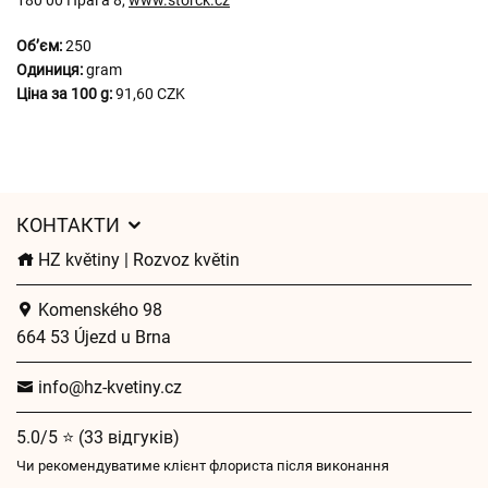
180 00 Прага 8,
www.storck.cz
Обʼєм:
250
Одиниця:
gram
Ціна за 100 g:
91,60 CZK
КОНТАКТИ
HZ květiny | Rozvoz květin
Komenského 98
664 53 Újezd u Brna
info@hz-kvetiny.cz
5.0/5 ⭐ (33 відгуків)
Чи рекомендуватиме клієнт флориста після виконання