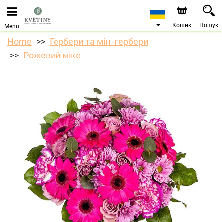
Ми приймаємо замовлення через наш інтернет-
магазин. Найближча можлива дата доставки —
10.08.2026 у зв’язку з відпусткою.
Кошик
Пошук
Menu
Home
Гербери та міні-гербери
Рожевий мікс