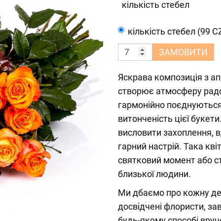
кількість стебел
кількість стебел (99 C
ЗАМОВИТИ
Яскрава композиція з а
створює атмосферу радост
гармонійно поєднуються
витонченість цієї букети
висловити захоплення, в
гарний настрій. Така кв
святковий момент або с
близької людини.
Ми дбаємо про кожну д
досвідчені флористи, з
будь-якому способі вру