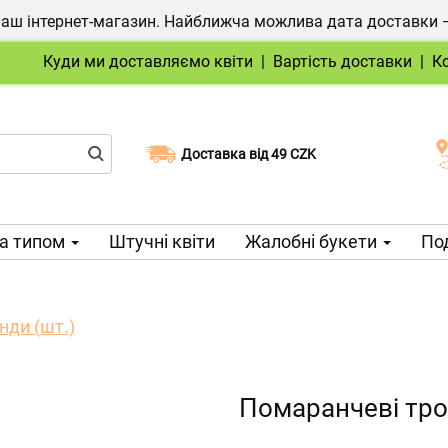
ш інтернет-магазин. Найближча можлива дата доставки — 1
Куди ми доставляємо квіти
|
Вартість доставки
|
К
Доставка від 49 CZK
Виберіть дату доставки
а типом
Штучні квіти
Жалобні букети
Под
нди (шт.)
Помаранчеві тро