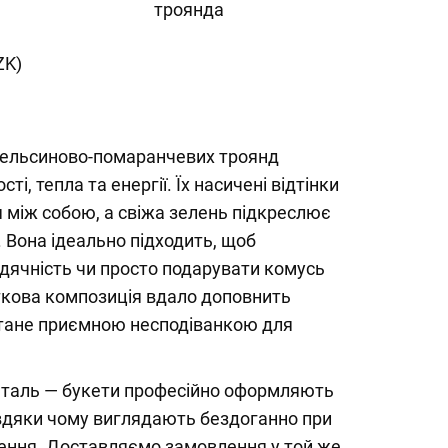
троянда
ZK)
пельсиново-помаранчевих троянд
і, тепла та енергії. Їх насичені відтінки
 між собою, а свіжа зелень підкреслює
. Вона ідеально підходить, щоб
дячність чи просто подарувати комусь
іткова композиція вдало доповнить
тане приємною несподіванкою для
еталь — букети професійно оформляють
авдяки чому виглядають бездоганно при
чення. Доставляємо замовлення у той же