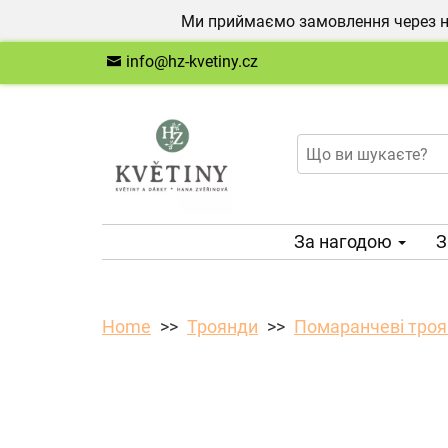
Ми приймаємо замовлення через на
info@hz-kvetiny.cz
За нагодою
З
Home
Троянди
Помаранчеві троя