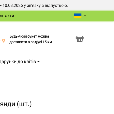
0.08.2026 у зв’язку з відпусткою.
онтакти
Будь-який букет можна
Послуга Click & Collect
доставити в радіусі 15 км
арунки до квітів
янди (шт.)