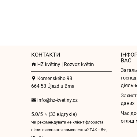
КОНТАКТИ
ІНФО
ВАС
HZ květiny | Rozvoz květin
Загаль
господ
Komenského 98
діяльн
664 53 Újezd u Brna
Захист
info@hz-kvetiny.cz
даних
Час до
5.0/5 ⭐ (33 відгуків)
огляд 
Чи рекомендуватиме клієнт флориста
після виконання замовлення? ТАК = 5⭐,