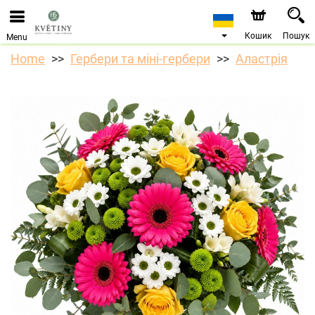
Кошик
Пошук
Menu
Home
Гербери та міні-гербери
Аластрія