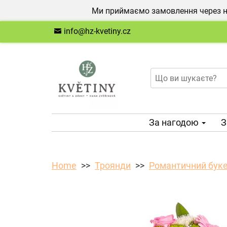
Ми приймаємо замовлення через на
info@hz-kvetiny.cz
За нагодою
З
Home
Троянди
Романтичний бук