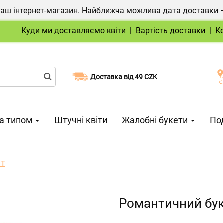
ш інтернет-магазин. Найближча можлива дата доставки — 1
Куди ми доставляємо квіти
|
Вартість доставки
|
К
Доставка від 49 CZK
Виберіть дату доставки
а типом
Штучні квіти
Жалобні букети
Под
ет
Романтичний бу