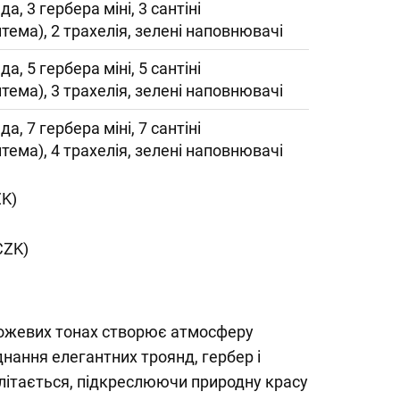
да, 3 гербера міні, 3 сантіні
тема), 2 трахелія, зелені наповнювачі
да, 5 гербера міні, 5 сантіні
тема), 3 трахелія, зелені наповнювачі
да, 7 гербера міні, 7 сантіні
тема), 4 трахелія, зелені наповнювачі
ZK)
CZK)
 рожевих тонах створює атмосферу
днання елегантних троянд, гербер і
літається, підкреслюючи природну красу