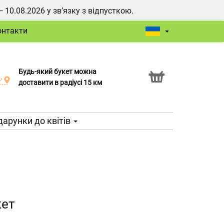
0.08.2026 у зв’язку з відпусткою.
онтакти
Будь-який букет можна
Послуга Click & Collect
доставити в радіусі 15 км
арунки до квітів
кет