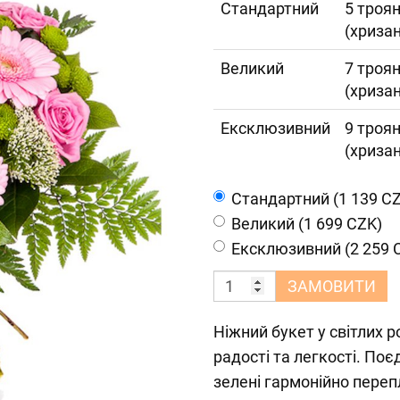
Cтандартний
5 троян
(хризан
Великий
7 троян
(хризан
Ексклюзивний
9 троян
(хризан
Cтандартний (1 139 C
Великий (1 699 CZK)
Ексклюзивний (2 259 
ЗАМОВИТИ
Ніжний букет у світлих
радості та легкості. Поє
зелені гармонійно переп