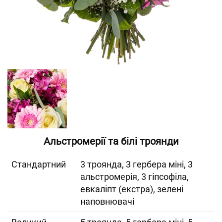
Альстромерії та білі троянди
Cтандартний
3 троянда, 3 гербера міні, 3
альстромерія, 3 гіпсофіла,
евкаліпт (екстра), зелені
наповнювачі