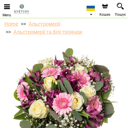
Ми приймаємо замовлення через наш інтернет-
магазин. Найближча можлива дата доставки —
10.08.2026 у зв’язку з відпусткою.
Кошик
Пошук
Menu
Home
Альстромерії
Альстромерії та білі троянди