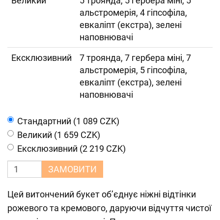
Великий
5 троянда, 5 гербера міні, 5
альстромерія, 4 гіпсофіла,
евкаліпт (екстра), зелені
наповнювачі
Ексклюзивний
7 троянда, 7 гербера міні, 7
альстромерія, 5 гіпсофіла,
евкаліпт (екстра), зелені
наповнювачі
Cтандартний (1 089 CZK)
Великий (1 659 CZK)
Ексклюзивний (2 219 CZK)
ЗАМОВИТИ
Цей витончений букет об’єднує ніжні відтінки
рожевого та кремового, даруючи відчуття чистої