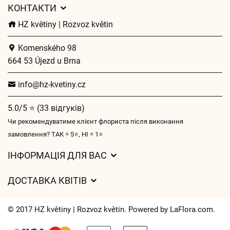
КОНТАКТИ
HZ květiny | Rozvoz květin
Komenského 98
664 53 Újezd u Brna
info@hz-kvetiny.cz
5.0/5 ⭐ (33 відгуків)
Чи рекомендуватиме клієнт флориста після виконання
замовлення? ТАК = 5⭐, НІ = 1⭐
ІНФОРМАЦІЯ ДЛЯ ВАС
Загальні умови ведення господарської діяльності
ДОСТАВКА КВІТІВ
Захист персональних даних
Вартість доставки
Час доставки квітів – огляд можливостей
© 2017 HZ květiny | Rozvoz květin. Powered by
LaFlora.com
.
Куди ми доставляємо квіти