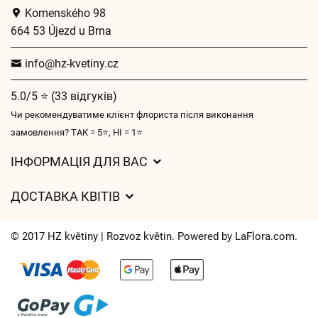
Komenského 98
664 53 Újezd u Brna
info@hz-kvetiny.cz
5.0/5 ⭐ (33 відгуків)
Чи рекомендуватиме клієнт флориста після виконання
замовлення? ТАК = 5⭐, НІ = 1⭐
ІНФОРМАЦІЯ ДЛЯ ВАС
Загальні умови ведення господарської діяльності
ДОСТАВКА КВІТІВ
Захист персональних даних
Вартість доставки
Час доставки квітів – огляд можливостей
© 2017 HZ květiny | Rozvoz květin. Powered by
LaFlora.com
.
Куди ми доставляємо квіти
Файли cookie
Контакти