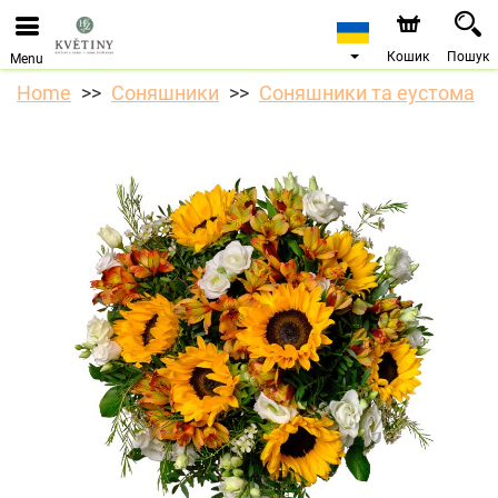
Ми приймаємо замовлення через наш інтернет-
магазин. Найближча можлива дата доставки —
10.08.2026 у зв’язку з відпусткою.
Кошик
Пошук
Menu
Home
Соняшники
Соняшники та еустома