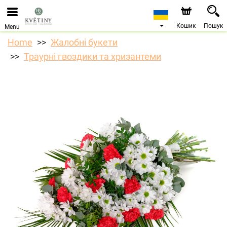
Ми приймаємо замовлення через наш інтернет-
магазин. Найближча можлива дата доставки —
10.08.2026 у зв’язку з відпусткою.
Кошик
Пошук
Menu
Home
Жалобні букети
Траурні гвоздики та хризантеми