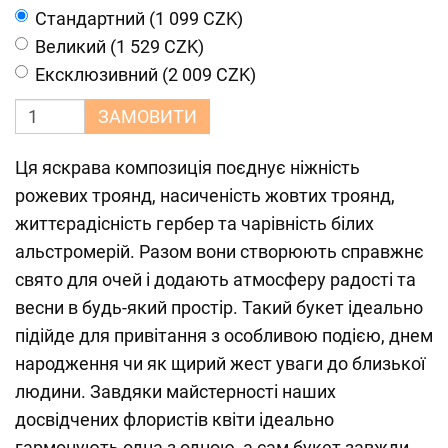
Cтандартний (1 099 CZK)
Великий (1 529 CZK)
Ексклюзивний (2 009 CZK)
ЗАМОВИТИ
Ця яскрава композиція поєднує ніжність
рожевих троянд, насиченість жовтих троянд,
життєрадісність гербер та чарівність білих
альстромерій. Разом вони створюють справжнє
свято для очей і додають атмосферу радості та
весни в будь-який простір. Такий букет ідеально
підійде для привітання з особливою подією, днем
народження чи як щирий жест уваги до близької
людини. Завдяки майстерності наших
досвідчених флористів квіти ідеально
гармонують одна з одною, а сам букет завжди