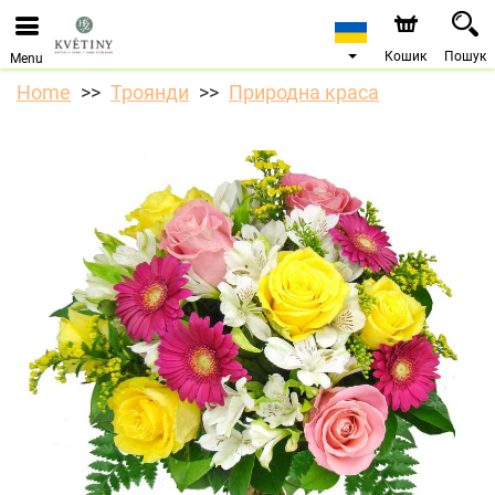
Ми приймаємо замовлення через наш інтернет-
магазин. Найближча можлива дата доставки —
10.08.2026 у зв’язку з відпусткою.
Кошик
Пошук
Menu
Home
Троянди
Природна краса