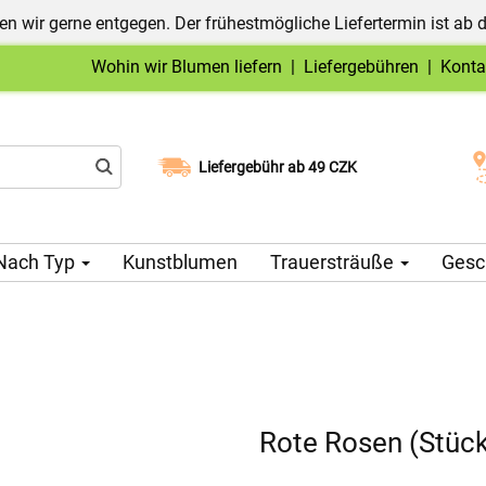
n wir gerne entgegen. Der frühestmögliche Liefertermin ist ab 
Wohin wir Blumen liefern
|
Liefergebühren
|
Konta
Liefergebühr ab 49 CZK
Wählen Sie Ihr Lieferdatum
Nach Typ
Kunstblumen
Trauersträuße
Gesc
Rote Rosen (Stück