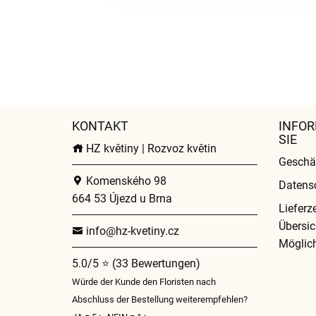
KONTAKT
INFOR
SIE
HZ květiny | Rozvoz květin
Geschä
Komenského 98
Datens
664 53 Újezd u Brna
Lieferz
Übersic
info@hz-kvetiny.cz
Möglich
5.0/5 ⭐ (33 Bewertungen)
Würde der Kunde den Floristen nach
Abschluss der Bestellung weiterempfehlen?